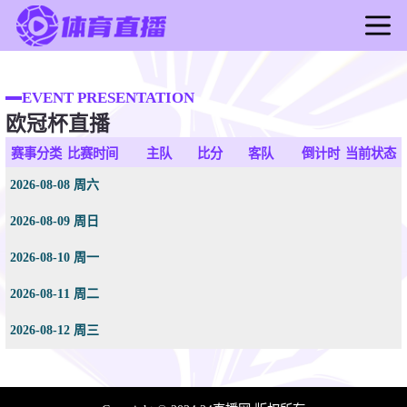
首页
足球直播
EVENT PRESENTATION
欧冠杯直播
篮球直播
足球录像
赛事分类
比赛时间
主队
比分
客队
倒计时
当前状态
篮球录像
2026-08-08 周六
足球新闻
2026-08-09 周日
篮球新闻
2026-08-10 周一
2026-08-11 周二
2026-08-12 周三