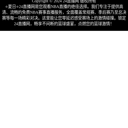
Copyright © 2024 24直播网 版权所有
⭐️夏日⭐24直播网是您观看NBA直播的绝佳选择。我们专注于提供高
清、流畅的免费NBA赛事直播服务，全面覆盖常规赛、季后赛乃至总决
赛等每一场精彩对决。这里能让您零延迟感受赛场上的激情碰撞。锁定
24直播网，畅享不间断的篮球盛宴，点燃您的篮球激情！