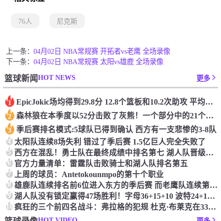
76人
尼克斯
上一条：
04月02日 NBA常规赛 开拓者vs老鹰 全场录像
下一条：
04月02日 NBA常规赛 太阳vs雄鹿 全场录像
HOT NEWS
篮球新闻
更多
Epic️Jokic场均得到29.8分 12.8个篮板和10.2次助攻 平均三双很容易吗？
1
森林狼在本季度以52分击败了灰熊！一个部分中的21个中有18个！骑着摇头丸的战士第六 湖船不舒服
2
季后赛排名模式:5球队已得到确认 西方有一支悲惨的3-8队
3
4
太阳队连续8场失利 错过了季后赛 1.5亿巨人完全失败了
5
西方在混乱！勇士队在最终成绩中排名第七 湖人队晋级季后赛 火箭向快船送了礼物
6
官方力量清单：雷霆队击败骑士和湖人队排名第五
7
上周的球员：Antetokounmpo的第十个职业
8
雄鹿队连续排名前6位进入东方的季后赛 而老鹰队连续第四年在季后赛中踢球
9
湖人队没有锁定赢得47场胜利！字母36+15+10 波特24+12+8 42胜利以锁定季后赛
10
疯狂的三个前四名战斗：弗拉格的犯规 杜克·布莱克在33秒的惊喜中出现了
HOT VIDEO