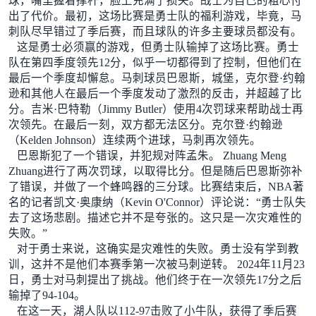
球，嘴里握着撑杆，脸上充满了损失。战士为自己的粗心付
出了代价。最初，这场比赛是勇士队的福利游戏，毕竟，马
刺队尽早错过了季后赛，而且球队的许多主要球员都没有。
这是勇士必须赢的游戏，但勇士队输掉了这场比赛。勇士
队在第四季度领先12分，似乎一切都得到了控制，但他们在
最后一个季度却懈怠。马刺球员巴恩斯，城堡，克尔登·约翰
逊和其他人在最后一个季度发动了激烈的反击，并超越了比
分。吉米·巴特勒（Jimmy Butler）使用4次罚球来帮助战士再
次领先。在最后一刻，双方都无法区分。克尔登·约翰逊
（Kelden Johnson）连续两个进球，马刺再次领先。
巴恩斯犯了一个错误，并犯规对阵孟朱。 Zhuang Meng
Zhuang进行了两次罚球，以取得比分。但是随后巴恩斯弥补
了错误，并做了一个蜂鸣器的三分球。比赛结束后，NBA著
名的记者凯文·奥康纳（Kevin O'Connor）评论说：“勇士队失
去了这场悲剧。描述它并不是夸张的。这只是一次灾难性的
失败。”
对于勇士来说，这确实是灾难性的失败。勇士没有学到教
训，这并不是他们本赛季第一次被马刺逆转。 2024年11月23
日，勇士对马刺提出了挑战。他们终于在一次领先17分之后
输掉了94-104。
在这一天，湖人队以112-97击败了小牛队，获得了季后赛