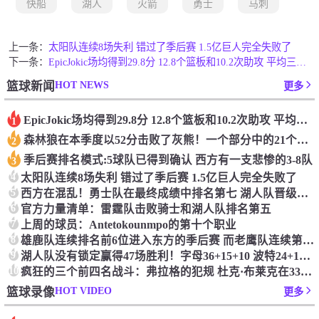
快船
湖人
火箭
勇士
马刺
上一条：
太阳队连续8场失利 错过了季后赛 1.5亿巨人完全失败了
下一条：
Epic️Jokic场均得到29.8分 12.8个篮板和10.2次助攻 平均三双很容易吗？
HOT NEWS
篮球新闻
更多
Epic️Jokic场均得到29.8分 12.8个篮板和10.2次助攻 平均三双很容易吗？
1
森林狼在本季度以52分击败了灰熊！一个部分中的21个中有18个！骑着摇头丸的战士第六 湖船不舒服
2
季后赛排名模式:5球队已得到确认 西方有一支悲惨的3-8队
3
4
太阳队连续8场失利 错过了季后赛 1.5亿巨人完全失败了
5
西方在混乱！勇士队在最终成绩中排名第七 湖人队晋级季后赛 火箭向快船送了礼物
6
官方力量清单：雷霆队击败骑士和湖人队排名第五
7
上周的球员：Antetokounmpo的第十个职业
8
雄鹿队连续排名前6位进入东方的季后赛 而老鹰队连续第四年在季后赛中踢球
9
湖人队没有锁定赢得47场胜利！字母36+15+10 波特24+12+8 42胜利以锁定季后赛
10
疯狂的三个前四名战斗：弗拉格的犯规 杜克·布莱克在33秒的惊喜中出现了
HOT VIDEO
篮球录像
更多