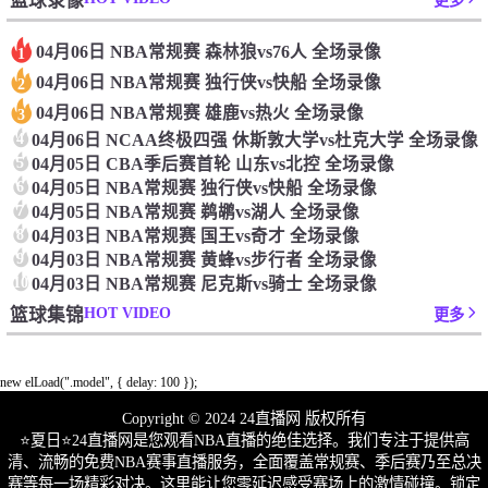
篮球录像
更多
04月06日 NBA常规赛 森林狼vs76人 全场录像
1
04月06日 NBA常规赛 独行侠vs快船 全场录像
2
04月06日 NBA常规赛 雄鹿vs热火 全场录像
3
4
04月06日 NCAA终极四强 休斯敦大学vs杜克大学 全场录像
5
04月05日 CBA季后赛首轮 山东vs北控 全场录像
6
04月05日 NBA常规赛 独行侠vs快船 全场录像
7
04月05日 NBA常规赛 鹈鹕vs湖人 全场录像
8
04月03日 NBA常规赛 国王vs奇才 全场录像
9
04月03日 NBA常规赛 黄蜂vs步行者 全场录像
10
04月03日 NBA常规赛 尼克斯vs骑士 全场录像
HOT VIDEO
篮球集锦
更多
new elLoad(".model", { delay: 100 });
Copyright © 2024 24直播网 版权所有
⭐️夏日⭐24直播网是您观看NBA直播的绝佳选择。我们专注于提供高
清、流畅的免费NBA赛事直播服务，全面覆盖常规赛、季后赛乃至总决
赛等每一场精彩对决。这里能让您零延迟感受赛场上的激情碰撞。锁定