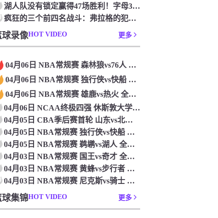
湖人队没有锁定赢得47场胜利！字母36+15+10 波特24+12+8 42胜利以锁定季后赛
0
疯狂的三个前四名战斗：弗拉格的犯规 杜克·布莱克在33秒的惊喜中出现了
篮球录像
HOT VIDEO
更多
04月06日 NBA常规赛 森林狼vs76人 全场录像
04月06日 NBA常规赛 独行侠vs快船 全场录像
04月06日 NBA常规赛 雄鹿vs热火 全场录像
04月06日 NCAA终极四强 休斯敦大学vs杜克大学 全场录像
04月05日 CBA季后赛首轮 山东vs北控 全场录像
04月05日 NBA常规赛 独行侠vs快船 全场录像
04月05日 NBA常规赛 鹈鹕vs湖人 全场录像
04月03日 NBA常规赛 国王vs奇才 全场录像
04月03日 NBA常规赛 黄蜂vs步行者 全场录像
0
04月03日 NBA常规赛 尼克斯vs骑士 全场录像
篮球集锦
HOT VIDEO
更多