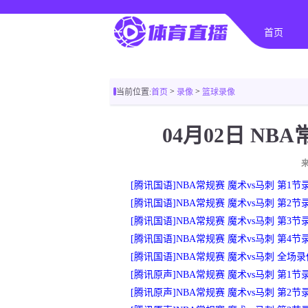
首页
>
>
当前位置:
首页
录像
篮球录像
04月02日 NB
[腾讯国语]NBA常规赛 魔术vs马刺 第1节
[腾讯国语]NBA常规赛 魔术vs马刺 第2节
[腾讯国语]NBA常规赛 魔术vs马刺 第3节
[腾讯国语]NBA常规赛 魔术vs马刺 第4节
[腾讯国语]NBA常规赛 魔术vs马刺 全场
[腾讯原声]NBA常规赛 魔术vs马刺 第1节
[腾讯原声]NBA常规赛 魔术vs马刺 第2节