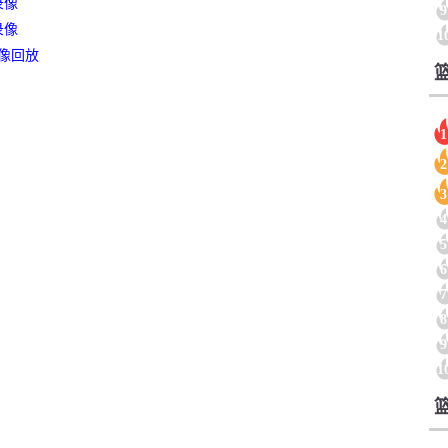
录像
9
录像
1
录像回放
1
2
3
4
5
6
7
8
9
1