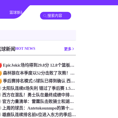
篮球新闻
篮球新闻
HOT NEWS
更多
Epic️Jokic场均得到29.8分 12.8个篮板和10.2次助攻 平均三双很容易吗？
森林狼在本季度以52分击败了灰熊！一个部分中的21个中有18个！骑着摇头丸的战士第六 湖船不舒服
季后赛排名模式:5球队已得到确认 西方有一支悲惨的3-8队
太阳队连续8场失利 错过了季后赛 1.5亿巨人完全失败了
西方在混乱！勇士队在最终成绩中排名第七 湖人队晋级季后赛 火箭向快船送了礼物
官方力量清单：雷霆队击败骑士和湖人队排名第五
上周的球员：Antetokounmpo的第十个职业
雄鹿队连续排名前6位进入东方的季后赛 而老鹰队连续第四年在季后赛中踢球