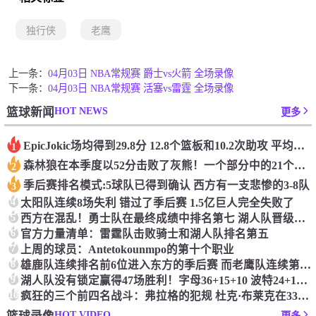
独行侠
老鹰
上一条：
04月03日 NBA常规赛 爵士vs火箭 全场录像
下一条：
04月03日 NBA常规赛 活塞vs雷霆 全场录像
HOT NEWS
篮球新闻
更多
Epic️Jokic场均得到29.8分 12.8个篮板和10.2次助攻 平均三双很容易吗？
1
森林狼在本季度以52分击败了灰熊！一个部分中的21个中有18个！骑着摇头丸的战士第六 湖船不舒服
2
季后赛排名模式:5球队已得到确认 西方有一支悲惨的3-8队
3
4
太阳队连续8场失利 错过了季后赛 1.5亿巨人完全失败了
5
西方在混乱！勇士队在最终成绩中排名第七 湖人队晋级季后赛 火箭向快船送了礼物
6
官方力量清单：雷霆队击败骑士和湖人队排名第五
7
上周的球员：Antetokounmpo的第十个职业
8
雄鹿队连续排名前6位进入东方的季后赛 而老鹰队连续第四年在季后赛中踢球
9
湖人队没有锁定赢得47场胜利！字母36+15+10 波特24+12+8 42胜利以锁定季后赛
10
疯狂的三个前四名战斗：弗拉格的犯规 杜克·布莱克在33秒的惊喜中出现了
HOT VIDEO