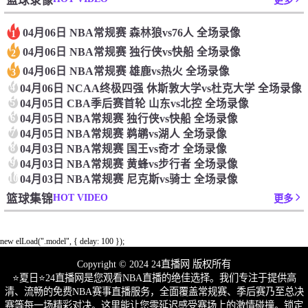
篮球录像
更多
04月06日 NBA常规赛 森林狼vs76人 全场录像
1
04月06日 NBA常规赛 独行侠vs快船 全场录像
2
04月06日 NBA常规赛 雄鹿vs热火 全场录像
3
4
04月06日 NCAA终极四强 休斯敦大学vs杜克大学 全场录像
5
04月05日 CBA季后赛首轮 山东vs北控 全场录像
6
04月05日 NBA常规赛 独行侠vs快船 全场录像
7
04月05日 NBA常规赛 鹈鹕vs湖人 全场录像
8
04月03日 NBA常规赛 国王vs奇才 全场录像
9
04月03日 NBA常规赛 黄蜂vs步行者 全场录像
10
04月03日 NBA常规赛 尼克斯vs骑士 全场录像
HOT VIDEO
篮球集锦
更多
new elLoad(".model", { delay: 100 });
Copyright © 2024 24直播网 版权所有
⭐️夏日⭐24直播网是您观看NBA直播的绝佳选择。我们专注于提供高
清、流畅的免费NBA赛事直播服务，全面覆盖常规赛、季后赛乃至总决
赛等每一场精彩对决。这里能让您零延迟感受赛场上的激情碰撞。锁定