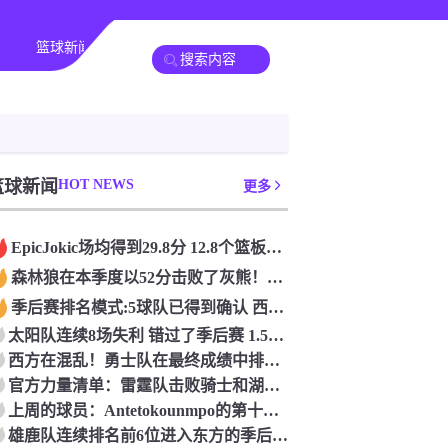
篮球新闻
篮球新闻
HOT NEWS
更多
Epic️Jokic场均得到29.8分 12.8个篮板和10.2次助攻 平均三双很容易吗？
森林狼在本季度以52分击败了灰熊！一个部分中的21个中有18个！骑着摇头丸的战士第六 湖船不舒服
季后赛排名模式:5球队已得到确认 西方有一支悲惨的3-8队
太阳队连续8场失利 错过了季后赛 1.5亿巨人完全失败了
西方在混乱！勇士队在最终成绩中排名第七 湖人队晋级季后赛 火箭向快船送了礼物
官方力量清单：雷霆队击败骑士和湖人队排名第五
上周的球员：Antetokounmpo的第十个职业
雄鹿队连续排名前6位进入东方的季后赛 而老鹰队连续第四年在季后赛中踢球