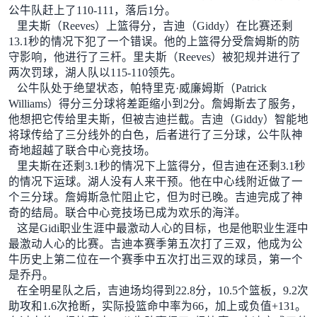
公牛队赶上了110-111，落后1分。
里夫斯（Reeves）上篮得分，吉迪（Giddy）在比赛还剩
13.1秒的情况下犯了一个错误。他的上篮得分受詹姆斯的防
守影响，他进行了三杆。里夫斯（Reeves）被犯规并进行了
两次罚球，湖人队以115-110领先。
公牛队处于绝望状态，帕特里克·威廉姆斯（Patrick
Williams）得分三分球将差距缩小到2分。詹姆斯去了服务，
他想把它传给里夫斯，但被吉迪拦截。吉迪（Giddy）智能地
将球传给了三分线外的白色，后者进行了三分球，公牛队神
奇地超越了联合中心竞技场。
里夫斯在还剩3.1秒的情况下上篮得分，但吉迪在还剩3.1秒
的情况下运球。湖人没有人来干预。他在中心线附近做了一
个三分球。詹姆斯急忙阻止它，但为时已晚。吉迪完成了神
奇的结局。联合中心竞技场已成为欢乐的海洋。
这是Gidi职业生涯中最激动人心的目标，也是他职业生涯中
最激动人心的比赛。吉迪本赛季第五次打了三双，他成为公
牛历史上第二位在一个赛季中五次打出三双的球员，第一个
是乔丹。
在全明星队之后，吉迪场均得到22.8分，10.5个篮板，9.2次
助攻和1.6次抢断，实际投篮命中率为66，加上或负值+131。