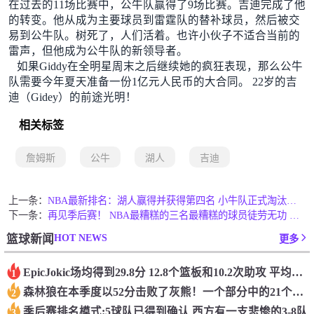
在过去的11场比赛中，公牛队赢得了9场比赛。吉迪完成了他
的转变。他从成为主要球员到雷霆队的替补球员，然后被交
易到公牛队。树死了，人们活着。也许小伙子不适合当前的
雷声，但他成为公牛队的新领导者。
如果Giddy在全明星周末之后继续她的疯狂表现，那么公牛
队需要今年夏天准备一份1亿元人民币的大合同。 22岁的吉
迪（Gidey）的前途光明！
相关标签
詹姆斯
公牛
湖人
吉迪
上一条：
NBA最新排名：湖人赢得并获得第四名 小牛队正式淘汰了9th + 76人
下一条：
再见季后赛！ NBA最糟糕的三名最糟糕的球员徒劳无功 也许您低估了硬化
HOT NEWS
篮球新闻
更多
Epic️Jokic场均得到29.8分 12.8个篮板和10.2次助攻 平均三双很容易吗？
1
森林狼在本季度以52分击败了灰熊！一个部分中的21个中有18个！骑着摇头丸的战士第六 湖船不舒服
2
季后赛排名模式:5球队已得到确认 西方有一支悲惨的3-8队
3