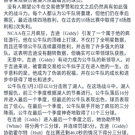
赛季常规赛伤害湖人队最痛苦的球员。
没有人期望公牛在交易德罗赞和拉文之后仍然具有如此强
大的战斗力。每个人都认为公牛队将重建，但他们仍在季后
赛区，最近连续四场胜利，在过去的10场比赛中取得了8场胜
利和2次失利。
NCAA在三月疯狂，吉迪（Giddy）引发了一个属于他的疯
狂游行。他在公牛队的顶峰上打球，不仅打了全明星数据，
而且还带领公牛队连续赢得胜利，并击败了许多强大的球
队。这表明吉迪没有翻转数据，但确实可以带领球队获胜。
无意中，吉迪（Giddy）有动力成为公牛队的新领导人。对
于吉迪来说，被雷霆交易给公牛似乎正在进入他的一生。出
乎意料的是，他成为了伪装的祝福，并在公牛队的成长和进
步中获得了增长和进步。
公牛队在3月23日以31分击败了湖人。在这场战斗中，湖人
想报仇，前三个季度根据湖人的节奏进行。公牛队落后16分
并进入最后一个季度，但最近的公牛队表现出色，球员表现
出了信心。在最后一个季度，公牛队联手开始了疯狂的三分
降雨。公牛在最后一个季度神奇地取得了11个三分球。
在吉迪（Giddy）进入最后一个季度之后，她协助怀特
（White）得分两个三分球，并连续罚球5分。吉迪（Giddy）
协助霍尔特（Hult）在比赛还剩46.0秒的情况下得分三分球，