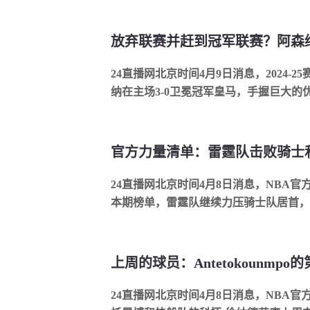
24直播网北京时间4月9日消息，2024-2
纳在主场3-0卫冕冠军皇马，手握巨大
纳晋级欧冠四强的概率达到96%，而皇马仅
官方力量清单：雷霆队击败骑士
24直播网北京时间4月8日消息，NBA
本期榜单，雷霆队继续力压骑士队居首，
上升1位来到NO.6。1、雷霆队进攻效率：118.8
上周的球员：Antetokounmp
24直播网北京时间4月8日消息，NBA官