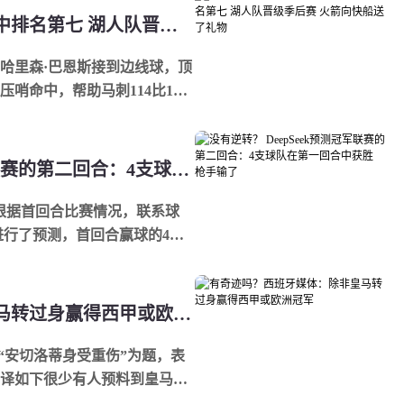
西方在混乱！勇士队在最终成绩中排名第七 湖人队晋级季后赛 火箭向快船送了礼物
旧将哈里森·巴恩斯接到边线球，顶
哨命中，帮助马刺114比111
地...
没有逆转？ DeepSeek预测冠军联赛的第二回合：4支球队在第一回合中获胜 枪手输了
ek根据首回合比赛情况，联系球
赛进行了预测，首回合赢球的4支
3球大...
有奇迹吗？西班牙媒体：除非皇马转过身赢得西甲或欧洲冠军
vo以“安切洛蒂身受重伤”为题，表
译如下很少有人预料到皇马会