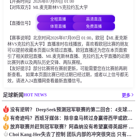
【开赛时间】2026年07月09日 01:00
【对阵双方】ML麦克斯林VS克拉约瓦大学
全程直播
高清直连
【直播信号】
体育直播
免费直播
【赛事说明】北京时间2026年07月09日 01:00，欧冠【ML麦克斯
林VS克拉约瓦大学】直播准时在线播放，喜欢看欧冠比赛的朋友
可以提前收藏本页面以免错过直播。欧冠直播还为您在本页面索
引了相关欧冠直播、ML麦克斯林直播、克拉约瓦大学直播的近期
比赛列表以及两队历史交锋、两队赛程。
【友好提示】部分比赛将在赛前更新，可能需要您在比赛前再刷
新查看。 如果本页面比赛已经过期已经过期，或者以上信号都无
效，请进入24直播网查看最新直播信号。
HOT NEWS
足球新闻
更多
没有逆转？ DeepSeek预测冠军联赛的第二回合：4支球队在第一回合中获胜 枪手输了
1
有奇迹吗？西班牙媒体：除非皇马转过身赢得西甲或欧洲冠军
2
放弃联赛并赶到冠军联赛？阿森纳没有希望赢得英超杯 赢得欧洲冠军的可能性
3
4
Choi Kang-Hee失去了控制 团队内部的冲突很突出 只有一个人可以从水火中拯救崔孔