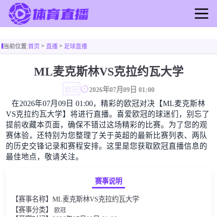
首页
>
>
当前位置:
首页
直播
足球直播
足球直播
篮球直播
ML麦克斯林VS克拉约瓦大学
足球录像
欧冠
2026年07月09日 01:00
篮球录像
在2026年07月09日 01:00，精彩的欧冠对决【ML麦克斯林
足球新闻
VS克拉约瓦大学】将进行直播。喜爱欧冠的球迷们，别忘了
篮球新闻
提前收藏本页面，确保不错过这场精彩的比赛。为了您的观
赛体验，还特别为您整理了关于英超的最新比赛列表、两队
的历史交锋记录和赛程安排。这里是您获取欧冠直播信息的
最佳地点，敬请关注。
赛事说明
【赛事名称】ML麦克斯林VS克拉约瓦大学
【赛事分类】
欧冠