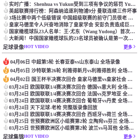
5
实时广播：Shenhua vs Yukun受到三项有争议的惩罚 Yukun将向中国足球联合会提出投诉
6
英超联赛排行榜：阿森纳追逐利物浦9分 曼联连续三件坏事
7
3场比赛中两个低级错误 中国超级联赛的前守门员很老 是时候让位了 最好的继任者出现
8
皇家马德里令人兴奋地消除了皇家学会 安彭负责造成巨大的灾难！
9
国家橄榄球队23人名单：王·尤东（Wang Yudong）首次被选为第11名 塞吉尼奥（Serginho）在名单上
10
大新闻！中国国家橄榄球队的23名球员被确认是第一次进入阵容
HOT VIDEO
足球录像
更多
04月06日 中超第5轮 长春亚泰vs山东泰山 全场录像
1
04月05日 沙特联第26轮 利雅得新月vs利雅得胜利 全场录像
2
04月02日 国王杯半决赛次回合 皇家马德里vs皇家社会 全场录像
3
4
03月24日 欧国联联1/4赛决赛次回合 德国vs意大利 全场录像回放
5
03月24日 欧国联联1/4赛决赛次回合 法国vs克罗地亚 全场录像回放
6
03月24日 欧国联联1/4赛决赛次回合 葡萄牙vs丹麦 全场录像回放
7
03月24日 天下足球-老枪 完整版录像回放
8
03月24日 欧国联联1/4赛决赛次回合 西班牙vs荷兰 全场录像回放
9
03月25日 世预赛欧洲区小组赛第2轮 立陶宛vs芬兰 全场录像回放
10
03月25日 世预赛欧洲区小组赛第2轮 波兰vs马耳他 全场录像回放
HOT VIDEO
足球集锦
更多