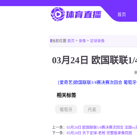
首页
>
>
当前位置:
首页
录像
足球录像
[爱奇艺]欧国联联1/4赛决赛次回合 葡萄牙
相关标签
葡萄牙
丹麦
上一条：
03月24日 欧国联联1/4赛决赛次回合 法国
下一条：
03月24日 天下足球-老枪 完整版录像回放