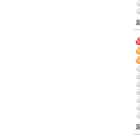
9
1
1
2
3
4
5
6
7
8
9
1