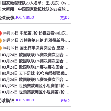
国家橄榄球队23人名单：王·尤东（Wang Yudong）首次被选为第11名 塞吉尼奥（Serginho）在名单上
0
大新闻！中国国家橄榄球队的23名球员被确认是第一次进入阵容
足球录像
HOT VIDEO
更多
04月06日 中超第5轮 长春亚泰vs山东泰山 全场录像
04月05日 沙特联第26轮 利雅得新月vs利雅得胜利 全场录像
04月02日 国王杯半决赛次回合 皇家马德里vs皇家社会 全场录像
03月24日 欧国联联1/4赛决赛次回合 德国vs意大利 全场录像回放
03月24日 欧国联联1/4赛决赛次回合 法国vs克罗地亚 全场录像回放
03月24日 欧国联联1/4赛决赛次回合 葡萄牙vs丹麦 全场录像回放
03月24日 天下足球-老枪 完整版录像回放
03月24日 欧国联联1/4赛决赛次回合 西班牙vs荷兰 全场录像回放
03月25日 世预赛欧洲区小组赛第2轮 立陶宛vs芬兰 全场录像回放
0
03月25日 世预赛欧洲区小组赛第2轮 波兰vs马耳他 全场录像回放
足球集锦
HOT VIDEO
更多