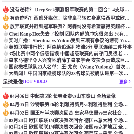
没有逆转？ DeepSeek预测冠军联赛的第二回合：4支球队在第一回合中获胜 枪手输了
1
有奇迹吗？西班牙媒体：除非皇马转过身赢得西甲或欧洲冠军
2
放弃联赛并赶到冠军联赛？阿森纳没有希望赢得英超杯 赢得欧洲冠军的可能性
3
4
Choi Kang-Hee失去了控制 团队内部的冲突很突出 只有一个人可以从水火中拯救崔孔
5
实时广播：Shenhua vs Yukun受到三项有争议的惩罚 Yukun将向中国足球联合会提出投诉
6
英超联赛排行榜：阿森纳追逐利物浦9分 曼联连续三件坏事
7
3场比赛中两个低级错误 中国超级联赛的前守门员很老 是时候让位了 最好的继任者出现
8
皇家马德里令人兴奋地消除了皇家学会 安彭负责造成巨大的灾难！
9
国家橄榄球队23人名单：王·尤东（Wang Yudong）首次被选为第11名 塞吉尼奥（Serginho）在名单上
10
大新闻！中国国家橄榄球队的23名球员被确认是第一次进入阵容
HOT VIDEO
足球录像
更多
04月06日 中超第5轮 长春亚泰vs山东泰山 全场录像
1
04月05日 沙特联第26轮 利雅得新月vs利雅得胜利 全场录像
2
04月02日 国王杯半决赛次回合 皇家马德里vs皇家社会 全场录像
3
4
03月24日 欧国联联1/4赛决赛次回合 德国vs意大利 全场录像回放
5
03月24日 欧国联联1/4赛决赛次回合 法国vs克罗地亚 全场录像回放
6
03月24日 欧国联联1/4赛决赛次回合 葡萄牙vs丹麦 全场录像回放