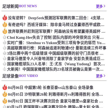
HOT NEWS
足球新闻
更多
没有逆转？ DeepSeek预测冠军联赛的第二回合：4支球队在第一回合中获胜 枪手输了
1
有奇迹吗？西班牙媒体：除非皇马转过身赢得西甲或欧洲冠军
2
放弃联赛并赶到冠军联赛？阿森纳没有希望赢得英超杯 赢得欧洲冠军的可能性
3
4
Choi Kang-Hee失去了控制 团队内部的冲突很突出 只有一个人可以从水火中拯救崔孔
5
实时广播：Shenhua vs Yukun受到三项有争议的惩罚 Yukun将向中国足球联合会提出投诉
6
英超联赛排行榜：阿森纳追逐利物浦9分 曼联连续三件坏事
7
3场比赛中两个低级错误 中国超级联赛的前守门员很老 是时候让位了 最好的继任者出现
8
皇家马德里令人兴奋地消除了皇家学会 安彭负责造成巨大的灾难！
9
国家橄榄球队23人名单：王·尤东（Wang Yudong）首次被选为第11名 塞吉尼奥（Serginho）在名单上
10
大新闻！中国国家橄榄球队的23名球员被确认是第一次进入阵容
HOT VIDEO
足球录像
更多
04月06日 中超第5轮 长春亚泰vs山东泰山 全场录像
1
04月05日 沙特联第26轮 利雅得新月vs利雅得胜利 全场录像
2
04月02日 国王杯半决赛次回合 皇家马德里vs皇家社会 全场录像
3
4
03月24日 欧国联联1/4赛决赛次回合 德国vs意大利 全场录像回放