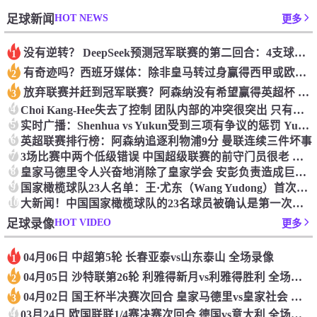
HOT NEWS
足球新闻
更多
没有逆转？ DeepSeek预测冠军联赛的第二回合：4支球队在第一回合中获胜 枪手输了
1
有奇迹吗？西班牙媒体：除非皇马转过身赢得西甲或欧洲冠军
2
放弃联赛并赶到冠军联赛？阿森纳没有希望赢得英超杯 赢得欧洲冠军的可能性
3
4
Choi Kang-Hee失去了控制 团队内部的冲突很突出 只有一个人可以从水火中拯救崔孔
5
实时广播：Shenhua vs Yukun受到三项有争议的惩罚 Yukun将向中国足球联合会提出投诉
6
英超联赛排行榜：阿森纳追逐利物浦9分 曼联连续三件坏事
7
3场比赛中两个低级错误 中国超级联赛的前守门员很老 是时候让位了 最好的继任者出现
8
皇家马德里令人兴奋地消除了皇家学会 安彭负责造成巨大的灾难！
9
国家橄榄球队23人名单：王·尤东（Wang Yudong）首次被选为第11名 塞吉尼奥（Serginho）在名单上
10
大新闻！中国国家橄榄球队的23名球员被确认是第一次进入阵容
HOT VIDEO
足球录像
更多
04月06日 中超第5轮 长春亚泰vs山东泰山 全场录像
1
04月05日 沙特联第26轮 利雅得新月vs利雅得胜利 全场录像
2
04月02日 国王杯半决赛次回合 皇家马德里vs皇家社会 全场录像
3
4
03月24日 欧国联联1/4赛决赛次回合 德国vs意大利 全场录像回放