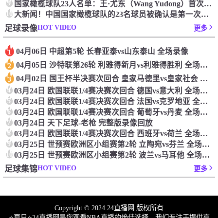
9
国家橄榄球队23人名单：王·尤东（Wang Yudong）首次被选为第11名 塞吉尼奥（Serginho）在名单上
10
大新闻！中国国家橄榄球队的23名球员被确认是第一次进入阵容
HOT VIDEO
足球录像
更多
04月06日 中超第5轮 长春亚泰vs山东泰山 全场录像
1
04月05日 沙特联第26轮 利雅得新月vs利雅得胜利 全场录像
2
04月02日 国王杯半决赛次回合 皇家马德里vs皇家社会 全场录像
3
4
03月24日 欧国联联1/4赛决赛次回合 德国vs意大利 全场录像回放
5
03月24日 欧国联联1/4赛决赛次回合 法国vs克罗地亚 全场录像回放
6
03月24日 欧国联联1/4赛决赛次回合 葡萄牙vs丹麦 全场录像回放
7
03月24日 天下足球-老枪 完整版录像回放
8
03月24日 欧国联联1/4赛决赛次回合 西班牙vs荷兰 全场录像回放
9
03月25日 世预赛欧洲区小组赛第2轮 立陶宛vs芬兰 全场录像回放
10
03月25日 世预赛欧洲区小组赛第2轮 波兰vs马耳他 全场录像回放
HOT VIDEO
足球集锦
更多
Copyright © 2024 24直播网 版权所有
⭐️夏日⭐24直播网是您观看NBA直播的绝佳选择。我们专注于提供高