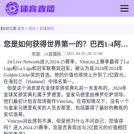
首页
>
>
当前位置:
首页
资讯
足球资讯
足球直播
篮球直播
您是如何获得世界第一的？巴西1-4阿根廷：Vinicius 0射击90分钟内
足球录像
2025-04-01 20:31:00
来源：24直播网
篮球录像
24 Live Network进入2024-25赛季，Vinicius上赛季赢得了La
足球新闻
Liga和La Liga和冠军联赛双冠军，被认为是2024年2024年
Golden Globe奖的首选。他的价值也很快上升到了2亿欧元，
篮球新闻
在海拉兰（Haaland）中排名第一。
但是这个消息是在金球奖颁奖典礼前一天发布的，2024年
金球奖颁奖典礼属于罗德里。皇家马德里由佛罗伦萨领导。
他们最初计划去现场振作Vinicius。在得知情况下，没有一个
与皇家马德里有关的人员去那里，包括赢得了最好的教练的
安切洛蒂。
Vinicius对此感到不满，但是他为什么不问自己：您值得
吗？进入2024-25赛季，您是否表现出与2亿欧元的价值相匹