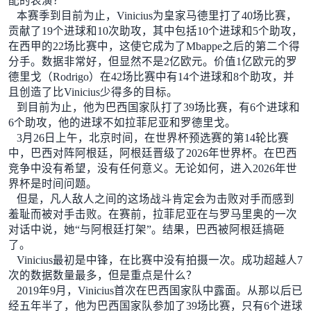
配的表演？
本赛季到目前为止，Vinicius为皇家马德里打了40场比赛，
贡献了19个进球和10次助攻，其中包括10个进球和5个助攻，
在西甲的22场比赛中，这使它成为了Mbappe之后的第二个得
分手。数据非常好，但显然不是2亿欧元。价值1亿欧元的罗
德里戈（Rodrigo）在42场比赛中有14个进球和8个助攻，并
且创造了比Vinicius少得多的目标。
到目前为止，他为巴西国家队打了39场比赛，有6个进球和
6个助攻，他的进球不如拉菲尼亚和罗德里戈。
3月26日上午，北京时间，在世界杯预选赛的第14轮比赛
中，巴西对阵阿根廷，阿根廷晋级了2026年世界杯。在巴西
竞争中没有希望，没有任何意义。无论如何，进入2026年世
界杯是时间问题。
但是，凡人敌人之间的这场战斗肯定会为击败对手而感到
羞耻而被对手击败。在赛前，拉菲尼亚在与罗马里奥的一次
对话中说，她“与阿根廷打架”。结果，巴西被阿根廷搞砸
了。
Vinicius最初是中锋，在比赛中没有拍摄一次。成功超越人7
次的数据数量最多，但是重点是什么？
2019年9月，Vinicius首次在巴西国家队中露面。从那以后已
经五年半了，他为巴西国家队参加了39场比赛，只有6个进球