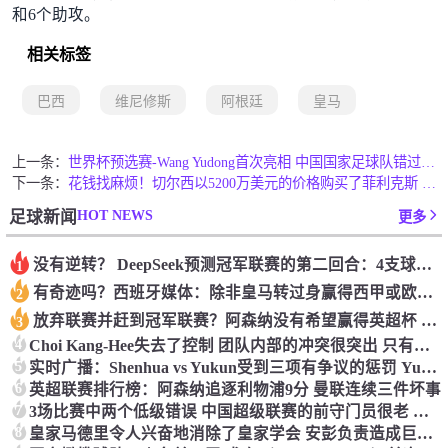
和6个助攻。
相关标签
巴西
维尼修斯
阿根廷
皇马
上一条：
世界杯预选赛-Wang Yudong首次亮相 中国国家足球队错过了世界杯0-2
下一条：
花钱找麻烦！切尔西以5200万美元的价格购买了菲利克斯 签了7年 并在半年内租了夏窗口
HOT NEWS
足球新闻
更多
没有逆转？ DeepSeek预测冠军联赛的第二回合：4支球队在第一回合中获胜 枪手输了
1
有奇迹吗？西班牙媒体：除非皇马转过身赢得西甲或欧洲冠军
2
放弃联赛并赶到冠军联赛？阿森纳没有希望赢得英超杯 赢得欧洲冠军的可能性
3
4
Choi Kang-Hee失去了控制 团队内部的冲突很突出 只有一个人可以从水火中拯救崔孔
5
实时广播：Shenhua vs Yukun受到三项有争议的惩罚 Yukun将向中国足球联合会提出投诉
6
英超联赛排行榜：阿森纳追逐利物浦9分 曼联连续三件坏事
7
3场比赛中两个低级错误 中国超级联赛的前守门员很老 是时候让位了 最好的继任者出现
8
皇家马德里令人兴奋地消除了皇家学会 安彭负责造成巨大的灾难！